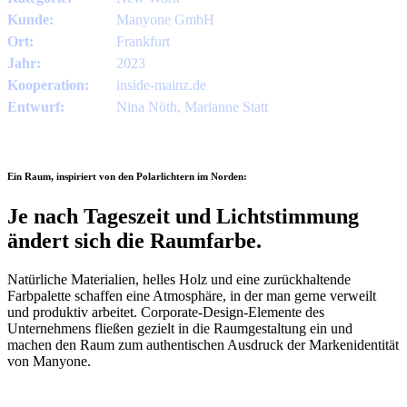
Kunde:
Manyone GmbH
Ort:
Frankfurt
Jahr:
2023
Kooperation:
inside-mainz.de
Entwurf:
Nina Nöth, Marianne Statt
Ein Raum, inspiriert von den Polarlichtern im Norden:
Je nach Tageszeit und Lichtstimmung
ändert sich die Raumfarbe.
Natürliche Materialien, helles Holz und eine zurückhaltende
Farbpalette schaffen eine Atmosphäre, in der man gerne verweilt
und produktiv arbeitet. Corporate-Design-Elemente des
Unternehmens fließen gezielt in die Raumgestaltung ein und
machen den Raum zum authentischen Ausdruck der Markenidentität
von Manyone.