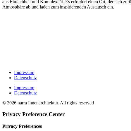
aus Einfachheit und Komplexität. Es erfordert einen Ort, der sich z
Atmosphäre ab und laden zum inspirierenden Austausch ein.
Kategorie:
Praxis
Kunde:
Gewerblicher Bauherr
Ort:
Mainz
Jahr:
2023
Kooperation:
inside-mainz.de
Entwurf:
Nina Nöth, Marianne Statt
Impressum
Datenschutz
Impressum
Datenschutz
© 2026 narra Innenarchitektur. All rights reserved
Privacy Preference Center
Privacy Preferences